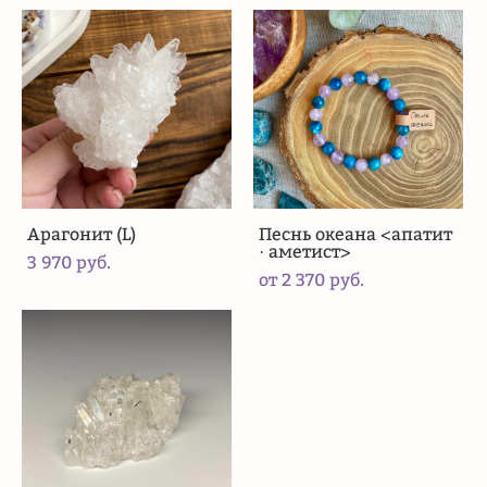
Арагонит (L)
Песнь океана <апатит
· аметист>
3 970 pуб.
от 2 370 pуб.