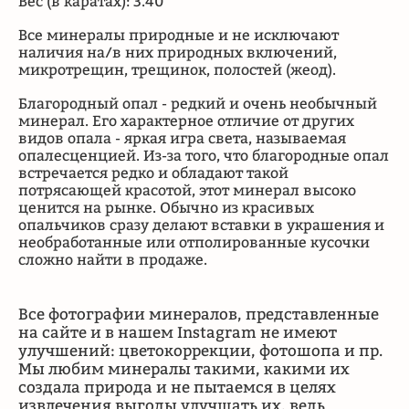
Вес (в каратах): 3.40
Все минералы природные и не исключают
наличия на/в них природных включений,
микротрещин, трещинок, полостей (жеод).
Благородный опал - редкий и очень необычный
минерал. Его характерное отличие от других
видов опала - яркая игра света, называемая
опалесценцией. Из-за того, что благородные опал
встречается редко и обладают такой
потрясающей красотой, этот минерал высоко
ценится на рынке. Обычно из красивых
опальчиков сразу делают вставки в украшения и
необработанные или отполированные кусочки
сложно найти в продаже.
Все фотографии минералов, представленные
на сайте и в нашем Instagram не имеют
улучшений: цветокоррекции, фотошопа и пр.
Мы любим минералы такими, какими их
создала природа и не пытаемся в целях
извлечения выгоды улучшать их, ведь