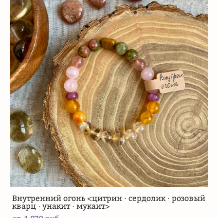
Внутренний огонь <цитрин · сердолик · розовый
кварц · унакит · мукаит>