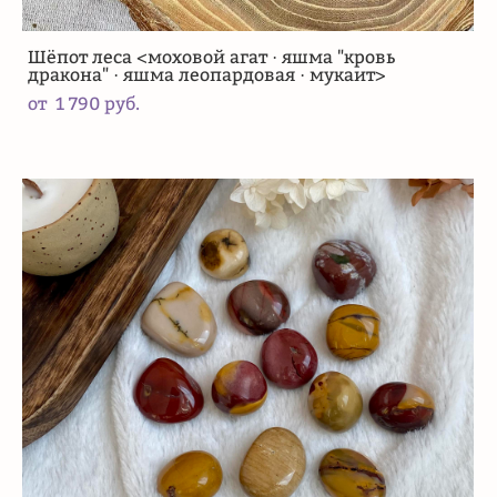
Шёпот леса <моховой агат · яшма "кровь
дракона" · яшма леопардовая · мукаит>
от 1 790 pуб.