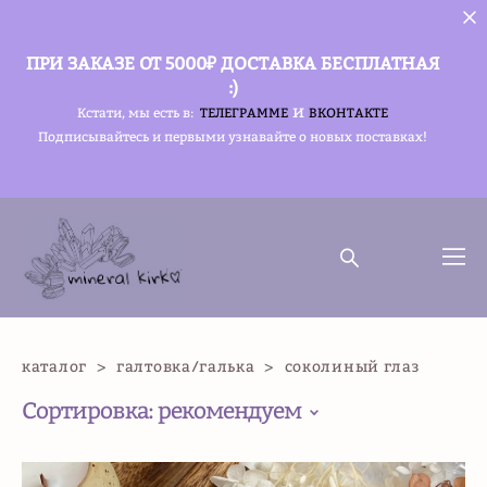
ПРИ ЗАКАЗЕ ОТ 5000₽ ДОСТАВКА БЕСПЛАТНАЯ
:)
и
Кстати, мы есть в:
ТЕЛЕГРАММЕ
ВКОНТАКТЕ
Подписывайтесь и первыми узнавайте о новых поставках!
каталог
>
галтовка/галька
>
соколиный глаз
Сортировка:
рекомендуем