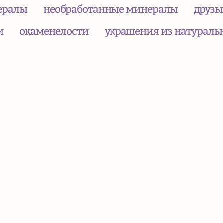
ералы
необработанные минералы
друзы
м
окаменелости
украшения из натураль