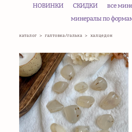
НОВИНКИ
СКИДКИ
все мин
минералы по форма
каталог
>
галтовка/галька
>
халцедон