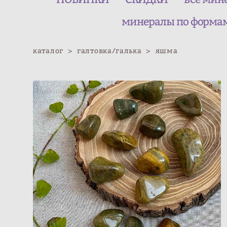
минералы по форма
каталог
>
галтовка/галька
>
яшма