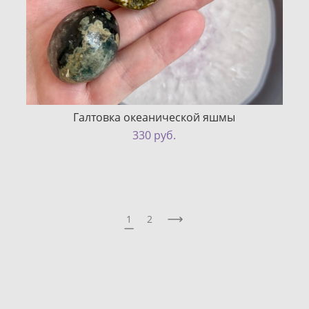
Галтовка океанической яшмы
330 pуб.
1
2