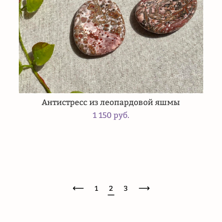
Антистресс из леопардовой яшмы
1 150 pуб.
1
2
3