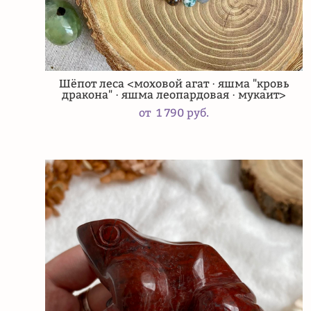
Шёпот леса <моховой агат · яшма "кровь
дракона" · яшма леопардовая · мукаит>
от 1 790 pуб.